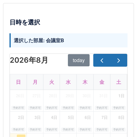
日時を選択
選択した部屋: 会議室B
2026年8月
today
日
月
火
水
木
金
土
26日
27日
28日
29日
30日
31日
1日
予約不可
予約不可
予約不可
予約不可
予約不可
予約不可
予約不可
2日
3日
4日
5日
6日
7日
8日
予約不可
予約不可
予約不可
予約不可
予約不可
予約不可
予約不可